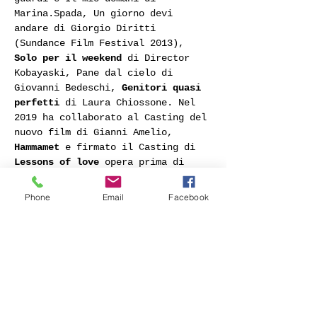
Marina.Spada, Un giorno devi 
andare di Giorgio Diritti 
(Sundance Film Festival 2013), 
Solo per il weekend 
di Director 
Kobayaski, Pane dal cielo di 
Giovanni Bedeschi, 
Genitori quasi 
perfetti 
di Laura Chiossone. Nel 
2019 ha collaborato al Casting del 
nuovo film di Gianni Amelio, 
Hammamet 
e firmato il Casting di 
Lessons of love 
opera prima di 
Chiara Campara (Progetto Biennale 
College 2019). Per la TV ha 
Phone
Email
Facebook
firmato il Casting dell’ultima 
stagione di 
Camera Cafè 
(RAI 2), 
Untraditional (stagione 2) di 
Fabio Volo (Discovery Channel), 
Come quando fuori piove 
con 
Virginia Raffaele (Canale Nove). 
Dal 2003 collabora con le 
principali case di 
produzione 