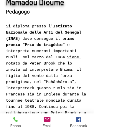
Mamadou Dioume
Pedagogo
Si diploma presso l'
Istituto 
Nazionale delle Arti del Senegal 
(INAS
) dove consegue il 
primo 
premio “Prix de tragèdie”
 e 
interpreta numerosi importanti 
ruoli. Nel marzo del 
1984
viene 
notato da 
Peter Brook
che lo 
invita ad interpretare 
Bhima
, il 
figlio del vento dalla forza 
prodigiosa, nel "Mahābhārata", 
Interpreterà questo ruolo sia in 
Francese sia in Inglese durante la 
tournée teatrale mondiale durata 
fino al 
1988
. Continua poi la 
collaborazione con 
Peter Brook
 e a 
la compagnia CICT, interpretando 
altre opere, tra le quali “La 
Phone
Email
Facebook
Tragèdie de Carmen”, “Woza 