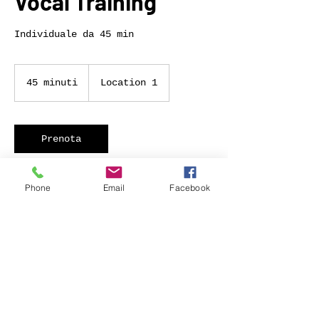
Vocal Training
Individuale da 45 min
45 minuti
4
Location 1
5
m
i
n
Prenota
u
t
i
Phone
Email
Facebook
Dettagli di contatto
48122 Marina di Ravenna RA, Italia
info@accademiateatrocinema.it